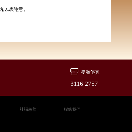
站,以表謝意。
餐廳傳真
3116 2757
社福慈善
聯絡我們