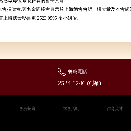
樂,感激每位慷慨解囊的善長人翁。
本會捐贈者,芳名金牌將會展示於上海總會會所一樓大堂及本會網
上海總會秘書處 2523 0595 婁小姐洽。
餐廳電話
2524 9246 (6線)
會所餐廳
本會活動
作育英才