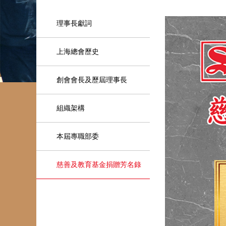
理事長獻詞
上海總會歷史
創會會長及歷屆理事長
組織架構
本屆專職部委
慈善及教育基金捐贈芳名錄