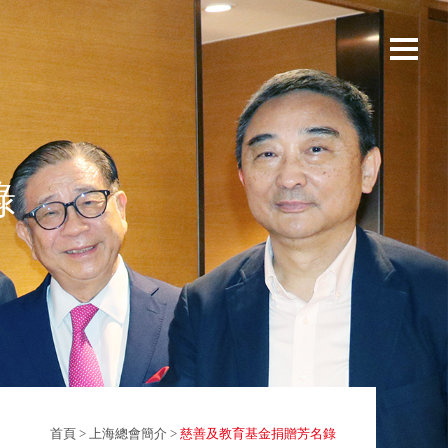
錄
首頁
>
上海總會簡介
>
慈善及教育基金捐贈芳名錄