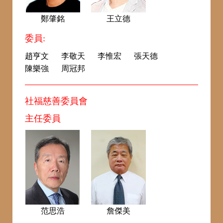
鄭肇銘
王立德
委員:
趙亨文
李敬天
李惟宏
張天德
陳樂強
周冠邦
社福慈善委員會
主任委員
范思浩
詹傑美