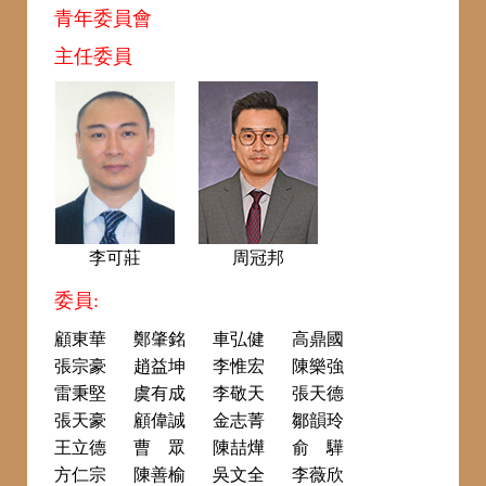
青年委員會
主任委員
李可莊
周冠邦
委員:
顧東華
鄭肇銘
車弘健
高鼎國
張宗豪
趙益坤
李惟宏
陳樂強
雷秉堅
虞有成
李敬天
張天德
張天豪
顧偉誠
金志菁
鄒韻玲
王立德
曹 眾
陳喆燁
俞 驊
方仁宗
陳善榆
吳文全
李薇欣