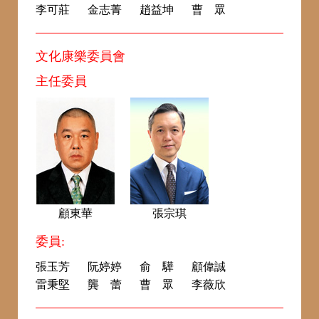
李可莊
金志菁
趙益坤
曹 眾
文化康樂委員會
主任委員
顧東華
張宗琪
委員:
張玉芳
阮婷婷
俞 驊
顧偉誠
雷秉堅
龔 蕾
曹 眾
李薇欣