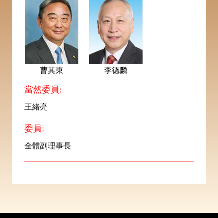
曹其東
李德麟
當然委員:
王緒亮
委員:
全體副理事長