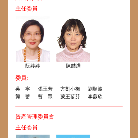
主任委員
阮婷婷
陳喆燁
委員:
吳 寧
張玉芳
方劉小梅
劉順波
龔 蕾
曹 眾
蒙王蓓芬
李薇欣
資產管理委員會
主任委員