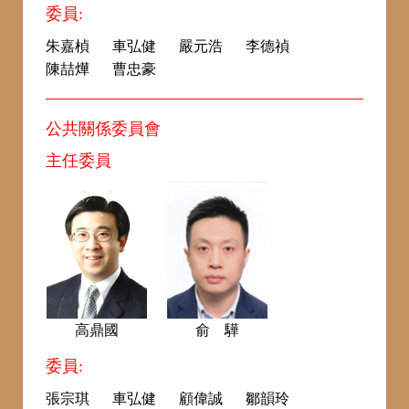
委員:
朱嘉楨
車弘健
嚴元浩
李德禎
陳喆燁
曹忠豪
公共關係委員會
主任委員
高鼎國
俞 驊
委員:
張宗琪
車弘健
顧偉誠
鄒韻玲