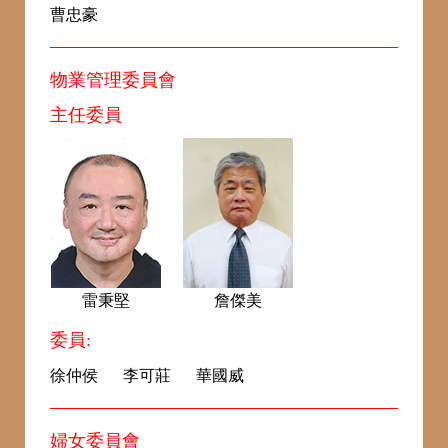
曹忠豪
物業管理委員會
主任委員
雷秉堅
詹傑美
委員:
徐仲侯
李可莊
華國威
婦女委員會