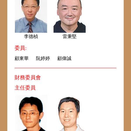
李德楨
雷秉堅
委員:
顧東華
阮婷婷
顧偉誠
財務委員會
主任委員