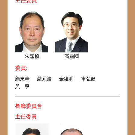
主任委員
朱嘉楨
高鼎國
委員:
顧東華
嚴元浩
金維明
車弘健
吳 寧
餐廳委員會
主任委員