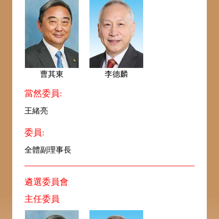
曹其東
李德麟
當然委員:
王緒亮
委員:
全體副理事長
遴選委員會
主任委員