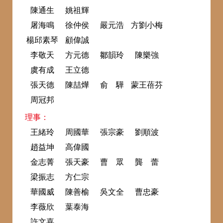
陳通生
姚祖輝
屠海鳴
徐仲侯
嚴元浩
方劉小梅
楊邱素琴
顧偉誠
李敬天
方元德
鄒韻玲
陳樂強
虞有成
王立德
張天德
陳喆燁
俞 驊
蒙王蓓芬
周冠邦
理事：
王緒玲
周國華
張宗豪
劉順波
趙益坤
高偉國
金志菁
張天豪
曹 眾
龔 蕾
梁振志
方仁宗
華國威
陳善榆
吳文全
曹忠豪
李薇欣
葉泰海
許文嘉