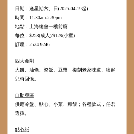
日期：逢星期六、日(2025-04-19起)
時間：11:30am-2:30pm
地點：上海總會一樓前廳
每位：$258(成人)/$129(小童)
訂座：2524 9246
四大金剛
大餅、油條、粢飯、豆漿；復刻老家味道、喚起
兒時回憶。
自助餐區
供應冷盤、點心、小菜、麵飯；各種款式，任君
選擇。
點心紙