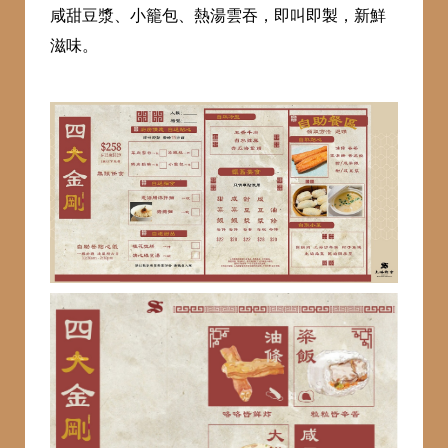
咸甜豆漿、小籠包、熱湯雲吞，即叫即製，新鮮
滋味。