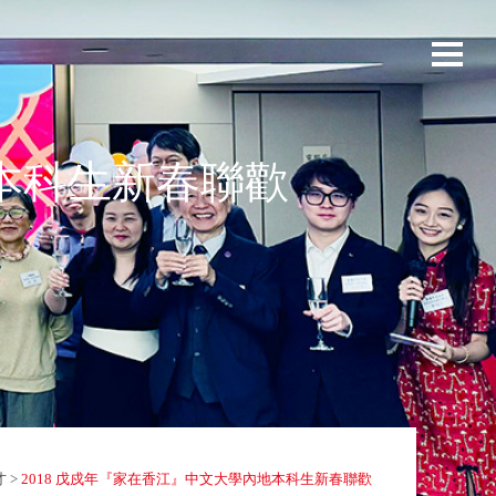
地本科生新春聯歡
才
>
2018 戊戍年『家在香江』中文大學內地本科生新春聯歡