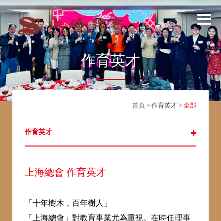
作育英才
首頁
>
作育英才
>
全部
作育英才
上海總會 作育英才
「十年樹木，百年樹人」
「上海總會」對教育事業尤為重視。在時任理事