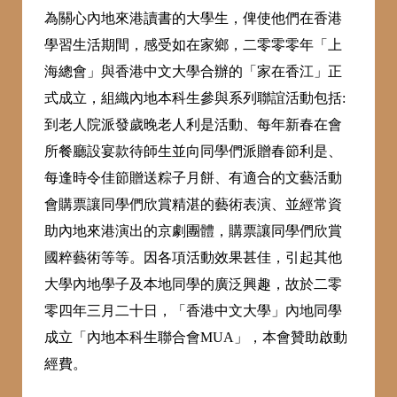
為關心內地來港讀書的大學生，俾使他們在香港
學習生活期間，感受如在家鄉，二零零零年「上
海總會」與香港中文大學合辦的「家在香江」正
式成立，組織內地本科生參與系列聯誼活動包括:
到老人院派發歲晚老人利是活動、每年新春在會
所餐廳設宴款待師生並向同學們派贈春節利是、
每逢時令佳節贈送粽子月餅、有適合的文藝活動
會購票讓同學們欣賞精湛的藝術表演、並經常資
助內地來港演出的京劇團體，購票讓同學們欣賞
國粹藝術等等。因各項活動效果甚佳，引起其他
大學內地學子及本地同學的廣泛興趣，故於二零
零四年三月二十日，「香港中文大學」內地同學
成立「內地本科生聯合會MUA」，本會贊助啟動
經費。