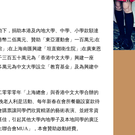
動下，捐助本港及內地大學、中學、小學款額達
幣二佰萬元、贊助「東亞運動會」一百萬元;在
」;在上海南匯興建「坦直鄉衛生院」;在廣東恩
千三百五十萬元為「香港中文大學」興建一座
多萬元為中文大學設立「教育基金」及為興建中
二零零零年「上海總會」與香港中文大學合辦的
晚老人利是活動、每年新春在會所餐廳設宴款待
會購票讓同學們欣賞精湛的藝術表演、並經常資
甚佳，引起其他大學內地學子及本地同學的廣泛
生聯合會MUA」，本會贊助啟動經費。