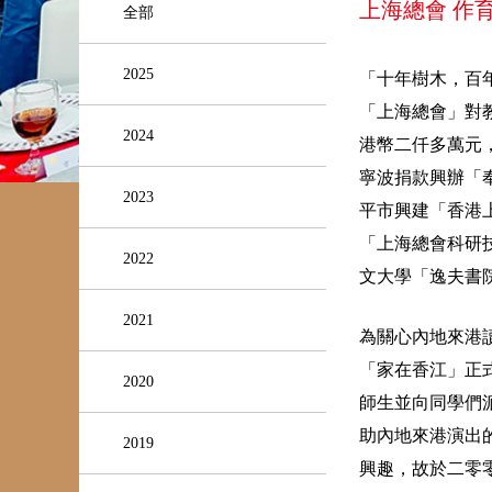
上海總會 作
全部
2025
「十年樹木，百
「上海總會」對
2024
港幣二仟多萬元
寧波捐款興辦「
2023
平市興建「香港
「上海總會科研
2022
文大學「逸夫書
2021
為關心內地來港
「家在香江」正
2020
師生並向同學們
助內地來港演出
2019
興趣，故於二零