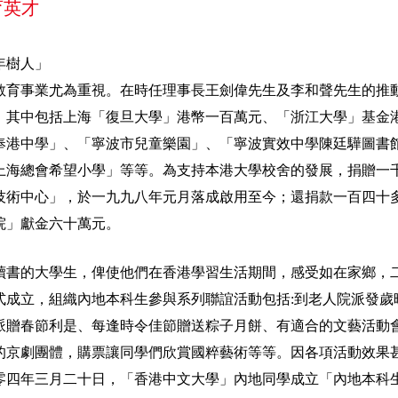
育英才
年樹人」
教育事業尤為重視。在時任理事長王劍偉先生及李和聲先生的推
，其中包括上海「復旦大學」港幣一百萬元、「浙江大學」基金港
奉港中學」、「寧波市兒童樂園」、「寧波實效中學陳廷驊圖書館
上海總會希望小學」等等。為支持本港大學校舍的發展，捐贈一
技術中心」，於一九九八年元月落成啟用至今；還捐款一百四十
院」獻金六十萬元。
讀書的大學生，俾使他們在香港學習生活期間，感受如在家鄉，
式成立，組織內地本科生參與系列聯誼活動包括:到老人院派發歲
派贈春節利是、每逢時令佳節贈送粽子月餅、有適合的文藝活動
的京劇團體，購票讓同學們欣賞國粹藝術等等。因各項活動效果
零四年三月二十日，「香港中文大學」內地同學成立「內地本科