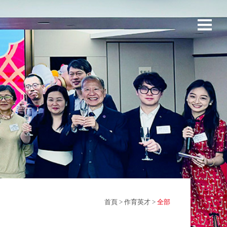
首頁
>
作育英才
>
全部