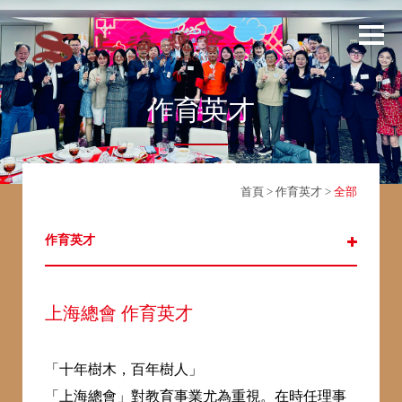
作育英才
首頁
>
作育英才
>
全部
作育英才
上海總會 作育英才
「十年樹木，百年樹人」
「上海總會」對教育事業尤為重視。在時任理事