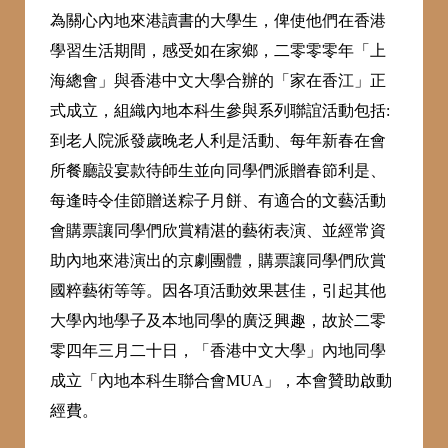
為關心內地來港讀書的大學生，俾使他們在香港
學習生活期間，感受如在家鄉，二零零零年「上
海總會」與香港中文大學合辦的「家在香江」正
式成立，組織內地本科生參與系列聯誼活動包括:
到老人院派發歲晚老人利是活動、每年新春在會
所餐廳設宴款待師生並向同學們派贈春節利是、
每逢時令佳節贈送粽子月餅、有適合的文藝活動
會購票讓同學們欣賞精湛的藝術表演、並經常資
助內地來港演出的京劇團體，購票讓同學們欣賞
國粹藝術等等。因各項活動效果甚佳，引起其他
大學內地學子及本地同學的廣泛興趣，故於二零
零四年三月二十日，「香港中文大學」內地同學
成立「內地本科生聯合會MUA」，本會贊助啟動
經費。