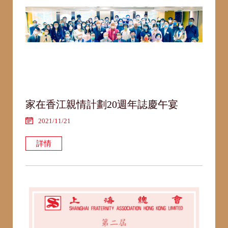
家在香江親情計劃20週年誌慶午宴
2021/11/21
詳情