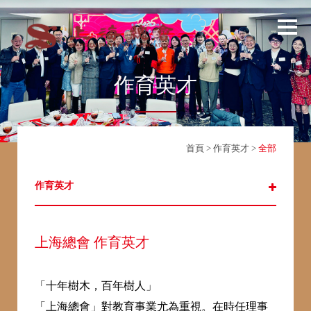
作育英才
首頁
>
作育英才
>
全部
作育英才
上海總會 作育英才
「十年樹木，百年樹人」
「上海總會」對教育事業尤為重視。在時任理事