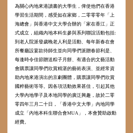
為關心內地來港讀書的大學生，俾使他們在香港
學習生活期間，感受如在家鄉，二零零零年「上
海總會」與香港中文大學合辦的「家在香江」正
式成立，組織內地本科生參與系列聯誼活動包括:
到老人院派發歲晚老人利是活動、每年新春在會
所餐廳設宴款待師生並向同學們派贈春節利是、
每逢時令佳節贈送粽子月餅、有適合的文藝活動
會購票讓同學們欣賞精湛的藝術表演、並經常資
助內地來港演出的京劇團體，購票讓同學們欣賞
國粹藝術等等。因各項活動效果甚佳，引起其他
大學內地學子及本地同學的廣泛興趣，故於二零
零四年三月二十日，「香港中文大學」內地同學
成立「內地本科生聯合會MUA」，本會贊助啟動
經費。