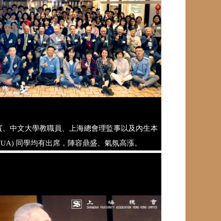
賓、中文大學教職員、上海總會理監事以及內生本
(MUA) 同學均有出席，陣容鼎盛、氣氛高漲。