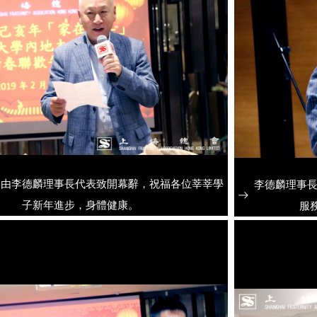
宴由李德麟理事長代表致開幕辭，祝福各位莘莘學
李德麟理事長
子新年進步，身體健康。
服