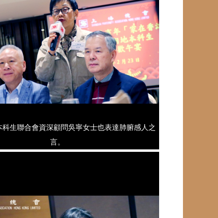
本科生聯合會資深顧問吳寧女士也表達肺腑感人之
言。