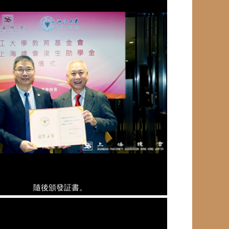
隨後頒發証書。