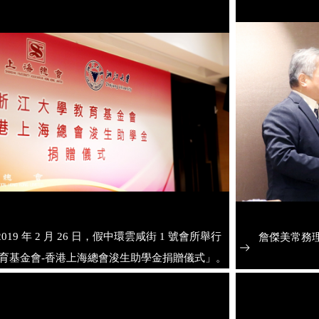
019 年 2 月 26 日，假中環雲咸街 1 號會所舉行
詹傑美常務
育基金會-香港上海總會浚生助學金捐贈儀式」。