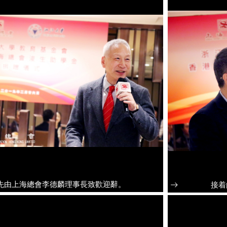
先由上海總會李德麟理事長致歡迎辭。
接着