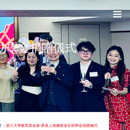
助學金捐贈儀式
才
>
浙江大學教育基金會-香港上海總會浚生助學金捐贈儀式