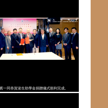
賓一同恭賀浚生助學金捐贈儀式順利完成。