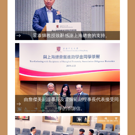
霍泰輝教授致辭感謝上海總會的支持。
由詹傑美副理事長及雷振範副理事長代表接受同
學的答謝信。