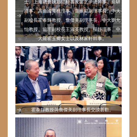
士、上海總會姚影紅秘書及婁芝伊總幹事、俞驊
理事、高鼎國常務理事、雷振範副理事長、中大
副校長霍泰輝教授、詹傑美副理事長、中大劉允
怡教授、協理副校長王淑英教授、楊靜理事、中
大羅霍玉卿女士以及林家軒幹事。
霍泰輝教授與詹傑美副理事長交談甚歡。