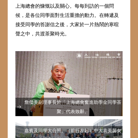
上海總會的慷慨以及關心。每每到訪的一個問
候，是各位同學面對生活重擔的動力。在轉遞及
接受同學的答謝信之後，大家於一片熱鬧的寒暄
聲之中，共渡茶聚時光。
詹傑美副理事長於「上海總會奮進助學金同學茶
聚」代表致辭。
嘉賓及同學大合照。（前行左起）中大袁美茵女