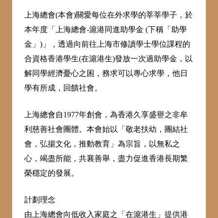
上海總會(本會)關愛每位在外求學的莘莘學子，於
本年度「上海總會-滬港同進助學金 (下稱「助學
金」)」，透過向前往上海市修讀學士學位課程的
合資格香港學生(在滬港生)發放一次過助學金，以
解同學經濟憂心之困，務求可以專心求學，他日
學有所成，回饋社會。
上海總會自1977年創會，為香港久享盛譽之非牟
利慈善社會團體。本會始以「敬老扶幼，團結社
會，弘揚文化，推動教育」為宗旨，以無私之
心，竭盡所能，共襄善舉，盡力促進香港長期繁
榮穩定的發展。
計劃理念
由上海總會向低收入家庭之「在滬港生」提供港