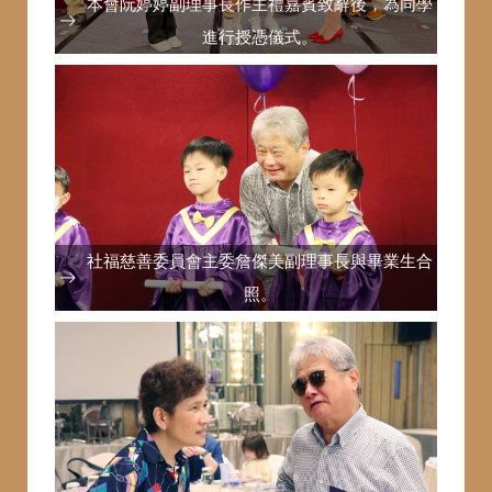
本會阮婷婷副理事長作主禮嘉賓致辭後，為同學
進行授憑儀式。
社福慈善委員會主委詹傑美副理事長與畢業生合
照。