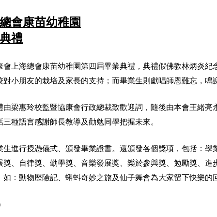
總會康苗幼稚園
典禮
康會上海總會康苗幼稚園第四屆畢業典禮，典禮假佛教林炳炎紀
校對小朋友的栽培及家長的支持；而畢業生則獻唱師恩難忘，鳴
禮由梁惠玲校監暨協康會行政總裁致歡迎詞，隨後由本會王緒亮
話三種語言感謝師長教導及勸勉同學把握未來。
業生進行授憑儀式、頒發畢業證書。還頒發各個獎項，包括：學
展獎、自律獎、勤學獎、音樂發展獎、樂於參與獎、勉勵獎、進
，如：動物歷險記、蝌蚪奇妙之旅及仙子舞會為大家留下快樂的
)