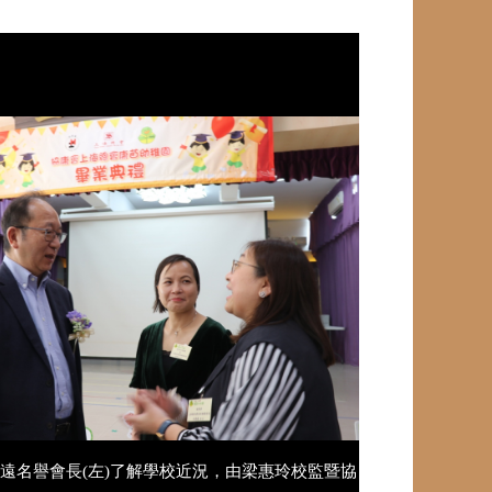
遠名譽會長(左)了解學校近況，由梁惠玲校監暨協