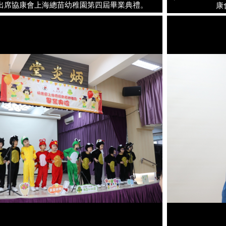
出席協康會上海總苗幼稚園第四屆畢業典禮。
康