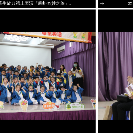
業生於典禮上表演「蝌蚪奇妙之旅」。
本