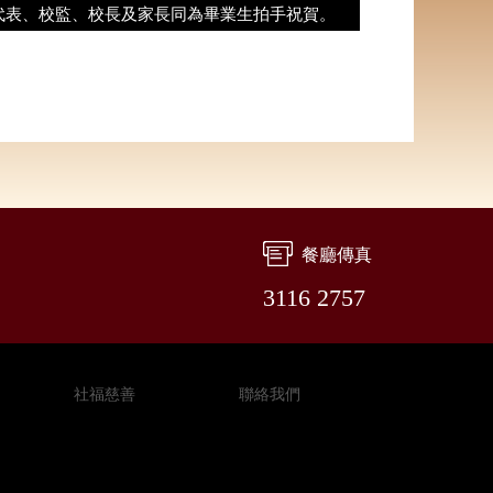
代表、校監、校長及家長同為畢業生拍手祝賀。
餐廳傳真
3116 2757
社福慈善
聯絡我們