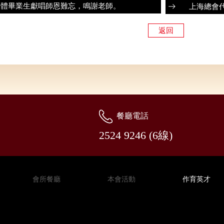
全體畢業生獻唱師恩難忘，鳴謝老師。
上海總會
返回
餐廳電話
2524 9246 (6線)
會所餐廳
本會活動
作育英才