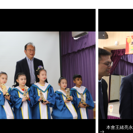
本會王緒亮永