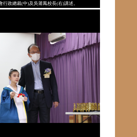
會行政總裁(中)及吳莆鳳校長(右)講述。