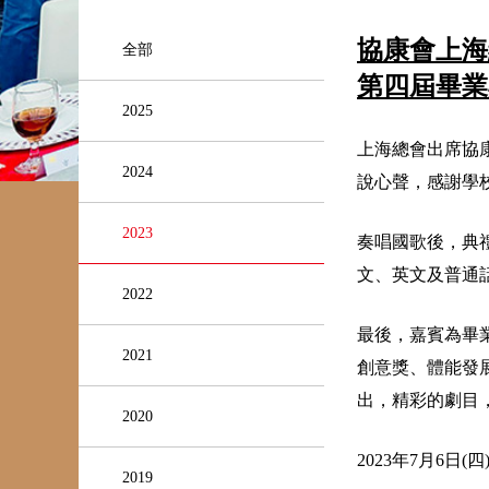
協康會上海
全部
第四屆畢業
2025
上海總會出席協
2024
說心聲，感謝學
2023
奏唱國歌後，典
文、英文及普通
2022
最後，嘉賓為畢
2021
創意獎、體能發
出，精彩的劇目
2020
2023年7月6日(四
2019