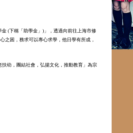
金 (下稱「助學金」)」，透過向前往上海市修
憂心之困，務求可以專心求學，他日學有所成，
敬老扶幼，團結社會，弘揚文化，推動教育」為宗