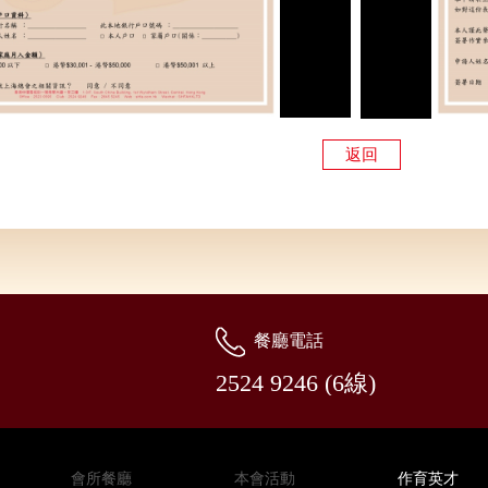
返回
餐廳電話
2524 9246 (6線)
會所餐廳
本會活動
作育英才