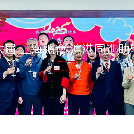
六屆 上海總會 滬港同進助
2025/09/01