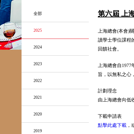
第六屆 上
全部
2025
上海總會(本會)
讀學士學位課程
2024
回饋社會。
2023
上海總會自19
旨，以無私之心
2022
計劃理念
2021
由上海總會向低收
2020
下載申請表
點擊此處下載
，
2019