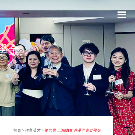
學金
首頁
>
作育英才
>
第六屆 上海總會 滬港同進助學金