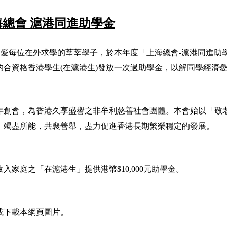
海總會 滬港同進助學金
關愛每位在外求學的莘莘學子，於本年度「上海總會-滬港同進助學
的合資格香港學生(在滬港生)發放一次過助學金，以解同學經濟
77年創會，為香港久享盛譽之非牟利慈善社會團體。本會始以「
，竭盡所能，共襄善舉，盡力促進香港長期繁榮穩定的發展。
入家庭之「在滬港生」提供港幣$10,000元助學金。
或下載本網頁圖片。