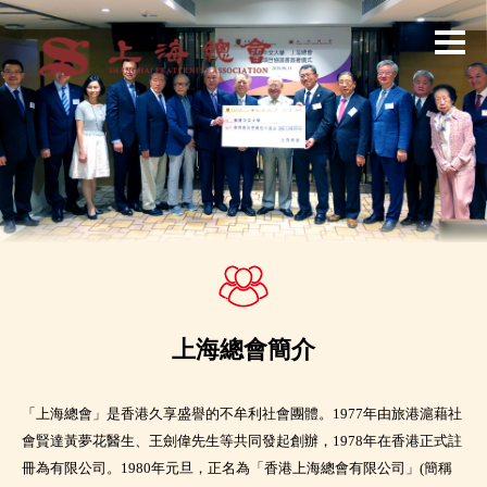
上海總會簡介
「上海總會」是香港久享盛譽的不牟利社會團體。1977年由旅港滬藉社
會賢達黃夢花醫生、王劍偉先生等共同發起創辦，1978年在香港正式註
冊為有限公司。1980年元旦，正名為「香港上海總會有限公司」(簡稱