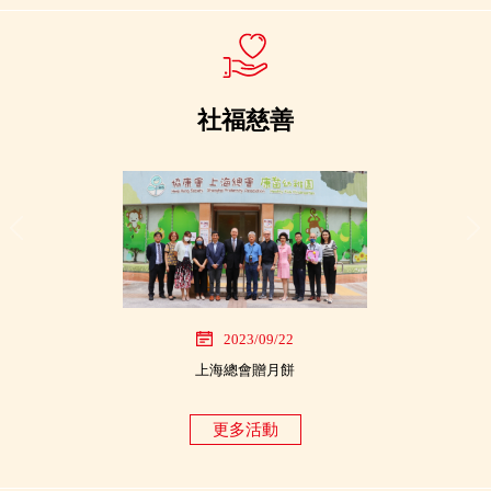
社福慈善
2023/09/22
202
上海總會贈月餅
協康會短
更多活動